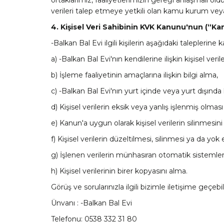
verileri talep etmeye yetkili olan kamu kurum veya ku
4. Kişisel Veri Sahibinin KVK Kanunu'nun (“Ka
-Balkan Bal Evi ilgili kişilerin aşağıdaki taleplerine k
a) -Balkan Bal Evi'nın kendilerine ilişkin kişisel veri
b) İşleme faaliyetinin amaçlarına ilişkin bilgi alma,
c) -Balkan Bal Evi'nın yurt içinde veya yurt dışında k
d) Kişisel verilerin eksik veya yanlış işlenmiş olmas
e) Kanun'a uygun olarak kişisel verilerin silinmesi
f) Kişisel verilerin düzeltilmesi, silinmesi ya da yok 
g) İşlenen verilerin münhasıran otomatik sistemler 
h) Kişisel verilerinin birer kopyasını alma.
Görüş ve sorularınızla ilgili bizimle iletişime geçebili
Ünvanı : -Balkan Bal Evi
Telefonu: 0538 332 31 80