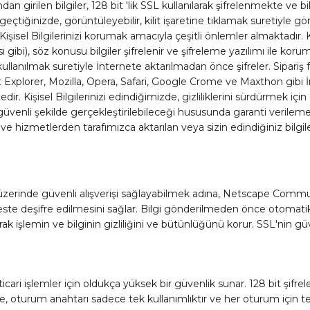
dan girilen bilgiler, 128 bit 'lik SSL kullanılarak şifrelenmekte v
çtiğinizde, görüntüleyebilir, kilit işaretine tıklamak suretiyle gör
işisel Bilgilerinizi korumak amacıyla çeşitli önlemler almaktadır.
ı gibi), söz konusu bilgiler şifrelenir ve şifreleme yazılımı ile korum
kullanılmak suretiyle İnternete aktarılmadan önce şifreler. Sipari
Explorer, Mozilla, Opera, Safari, Google Crome ve Maxthon gibi İnt
edir. Kişisel Bilgilerinizi edindiğimizde, gizliliklerini sürdürmek
güvenli şekilde gerçekleştirilebileceği hususunda garanti veril
n ve hizmetlerden tarafımızca aktarılan veya sizin edindiğiniz bilg
üzerinde güvenli alışverişi sağlayabilmek adına, Netscape Communic
este deşifre edilmesini sağlar. Bilgi gönderilmeden önce otomatik 
parak işlemin ve bilginin gizliliğini ve bütünlüğünü korur. SSL'ni
cari işlemler için oldukça yüksek bir güvenlik sunar. 128 bit şifr
le, oturum anahtarı sadece tek kullanımlıktır ve her oturum için tek