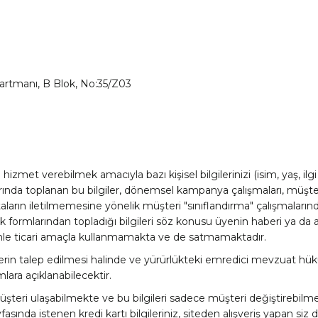
partmanı, B Blok, No:35/Z03
izmet verebilmek amacıyla bazı kişisel bilgilerinizi (isim, yaş, ilgi 
ında toplanan bu bilgiler, dönemsel kampanya çalışmaları, müşter
aların iletilmemesine yönelik müşteri "sınıflandırma" çalışmalar
k formlarından topladığı bilgileri söz konusu üyenin haberi ya da a
denle ticari amaçla kullanmamakta ve de satmamaktadır.
gilerin talep edilmesi halinde ve yürürlükteki emredici mevzuat 
ra açıklanabilecektir.
şteri ulaşabilmekte ve bu bilgileri sadece müşteri değiştirebilmek
nda istenen kredi kartı bilgileriniz, siteden alışveriş yapan siz 