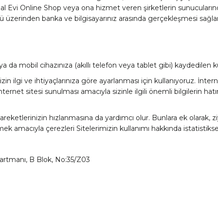
Bal Evi Online Shop veya ona hizmet veren şirketlerin sunucular
ü üzerinden banka ve bilgisayarınız arasında gerçekleşmesi sağl
 ya da mobil cihazınıza (akıllı telefon veya tablet gibi) kaydedilen 
izin ilgi ve ihtiyaçlarınıza göre ayarlanması için kullanıyoruz. İnter
net sitesi sunulması amacıyla sizinle ilgili önemli bilgilerin hatır
reketlerinizin hızlanmasına da yardımcı olur. Bunlara ek olarak, ziy
irmek amacıyla çerezleri Sitelerimizin kullanımı hakkında istatistiksel
partmanı, B Blok, No:35/Z03