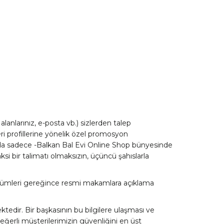
alanlarınız, e-posta vb.) sizlerden talep
i profillerine yönelik özel promosyon
ında sadece -Balkan Bal Evi Online Shop bünyesinde
ksi bir talimatı olmaksızın, üçüncü şahıslarla
hükümleri gereğince resmi makamlara açıklama
tedir. Bir başkasının bu bilgilere ulaşması ve
değerli müşterilerimizin güvenliğini en üst