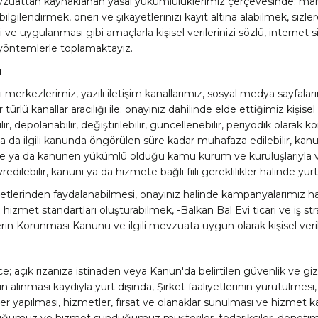
 mevzuattan kaynaklanan yasal yükümlülüklerimiz çerçevesinde; ma
lgilendirmek, öneri ve şikayetlerinizi kayıt altına alabilmek, sizle
esi ve uygulanması gibi amaçlarla kişisel verilerinizi sözlü, interne
ik yöntemlerle toplamaktayız.
ı
rı merkezlerimiz, yazılı iletişim kanallarımız, sosyal medya sayfaları
ürlü kanallar aracılığı ile; onayınız dahilinde elde ettiğimiz kişisel
ir, depolanabilir, değiştirilebilir, güncellenebilir, periyodik olarak k
an ya da ilgili kanunda öngörülen süre kadar muhafaza edilebilir, kanun
işilerle ya da kanunen yükümlü olduğu kamu kurum ve kuruluşlarıyl
devredilebilir, kanuni ya da hizmete bağlı fiili gereklilikler halinde yurtd
etlerinden faydalanabilmesi, onayınız halinde kampanyalarımız hak
iyi hizmet standartları oluşturabilmek, -Balkan Bal Evi ticari ve iş s
erin Korunması Kanunu ve ilgili mevzuata uygun olarak kişisel verile
ece; açık rızanıza istinaden veya Kanun'da belirtilen güvenlik ve gi
 alınması kaydıyla yurt dışında, Şirket faaliyetlerinin yürütülmesi, v
yapılması, hizmetler, fırsat ve olanaklar sunulması ve hizmet kalit
lduğumuz ve hizmet sunduğumuz müşteriler, tedarikçiler, denetim ş