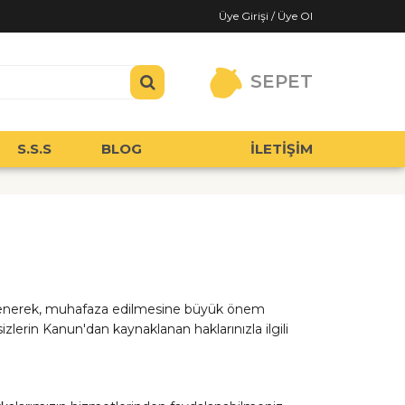
Üye Girişi / Üye Ol
SEPET
S.S.S
BLOG
İLETİŞİM
k işlenerek, muhafaza edilmesine büyük önem
zlerin Kanun'dan kaynaklanan haklarınızla ilgili