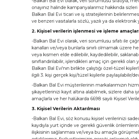
-Balkan Bal Evi olarak, veri sorumlusu sıfatıyla,
onayınız halinde kampanyalarımız hakkında sizleri bi
Balkan Bal Evi ticari ve iş stratejilerinin belirlenm
ve benzeri vasıtalarla sözlü, yazılı ya da elektron
2. Kişisel verilerin işlenmesi ve işleme amaçlar
-Balkan Bal Evi olarak, veri sorumlusu sıfatı ile çağ
kanalları ve/veya bunlarla sınırlı olmamak üzere her t
veya kısmen elde edilebilir, kaydedilebilir, saklanabil
sınıflandırılabilir, işlendikleri amaç için gerekli ol
Balkan Bal Evi'nın birlikte çalıştığı özel-tüzel k
ilgili 3. kişi gerçek kişi/tüzel kişilerle paylaşılabilir/
-Balkan Bal Evi müşterilerinin markalarımızın hizm
şikayetlerinizi kayıt altına alabilmek, sizlere daha 
amaçlarla ve her halükarda 6698 sayılı Kişisel Veril
3. Kişisel Verilerin Aktarılması
-Balkan Bal Evi, söz konusu kişisel verilerinizi sad
kaydıyla yurt içinde ve gerekli güvenlik önlemlerinin
ilişkisinin sağlanması ve/veya bu amaçla görüşmeler 
ortaklarımız, faaliyetlerimizin gereği anlaşmalı o