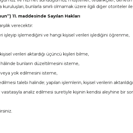
ruluşları, bunlarla sınırlı olmamak üzere ilgili diğer otoriteler ile
nun”) 11. maddesinde Sayılan Hakları
arşılık verecektir:
leri işleyip işlemediğini ve hangi kişisel verileri işlediğini öğrenme,
işisel verileri aktardığı üçüncü kişileri bilme,
ı hâlinde bunların düzeltilmesini isteme,
ni veya yok edilmesini isteme,
edilmesi talebi halinde; yapılan işlemlerin, kişisel verilerin aktarıldı
vasıtasıyla analiz edilmesi suretiyle kişinin kendisi aleyhine bir 
rsiniz.