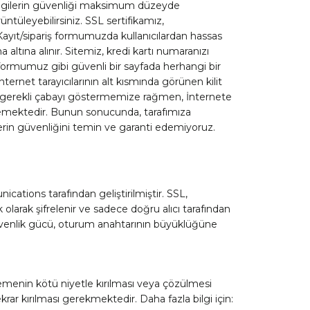
e bilgilerin güvenliği maksimum düzeyde
üntüleyebilirsiniz. SSL sertifikamız,
 Kayıt/sipariş formumuzda kullanıcılardan hassas
a altına alınır. Sitemiz, kredi kartı numaranızı
ş formumuz gibi güvenli bir sayfada herhangi bir
ernet tarayıcılarının alt kısmında görünen kilit
 için gerekli çabayı göstermemize rağmen, İnternete
ememektedir. Bunun sonucunda, tarafımıza
ilerin güvenliğini temin ve garanti edemiyoruz.
ations tarafından geliştirilmiştir. SSL,
olarak şifrelenir ve sadece doğru alıcı tarafından
n güvenlik gücü, oturum anahtarının büyüklüğüne
elemenin kötü niyetle kırılması veya çözülmesi
rar kırılması gerekmektedir. Daha fazla bilgi için: