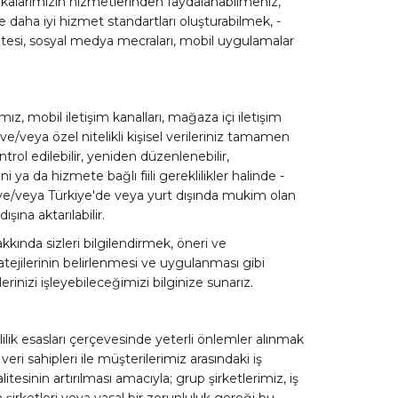
rkalarımızın hizmetlerinden faydalanabilmeniz,
re daha iyi hizmet standartları oluşturabilmek, -
t sitesi, sosyal medya mecraları, mobil uygulamalar
mız, mobil iletişim kanalları, mağaza içi iletişim
 ve/veya özel nitelikli kişisel verileriniz tamamen
ontrol edilebilir, yeniden düzenlenebilir,
i ya da hizmete bağlı fiili gereklilikler halinde -
a ve/veya Türkiye'de veya yurt dışında mukim olan
ışına aktarılabilir.
kında sizleri bilgilendirmek, öneri ve
tratejilerinin belirlenmesi ve uygulanması gibi
rinizi işleyebileceğimizi bilginize sunarız.
zlilik esasları çerçevesinde yeterli önlemler alınmak
eri sahipleri ile müşterilerimiz arasındaki iş
esinin artırılması amacıyla; grup şirketlerimiz, iş
irketleri veya yasal bir zorunluluk gereği bu