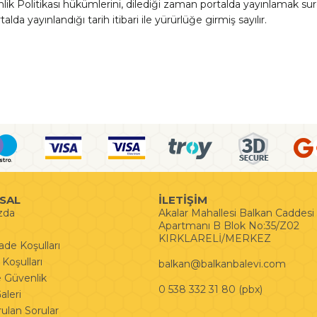
k Politikası hükümlerini, dilediği zaman portalda yayınlamak suret
alda yayınlandığı tarih itibari ile yürürlüğe girmiş sayılır.
SAL
İLETİŞİM
zda
Akalar Mahallesi Balkan Caddes
Apartmanı B Blok No:35/Z02
KIRKLARELİ/MERKEZ
İade Koşulları
Koşulları
balkan@balkanbalevi.com
ve Güvenlik
0 538 332 31 80 (pbx)
leri
rulan Sorular