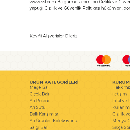
www.ssl.com Balgurmesi.com, bu Gizlilik ve Güvenli
yaptığı Gizlilik ve Güvenlik Politikası hükümleri, port
Keyifli Alışverişler Dileriz.
ÜRÜN KATEGORİLERİ
KURUM
Meşe Balı
Hakkımı
Çiçek Balı
İletişim
Arı Poleni
İptal ve 
Arı Sütü
Kullanım 
Ballı Karışımlar
Gizlilik 
Arı Ürünleri Koleksiyonu
Medya Ga
Salgı Balı
Sıkça So