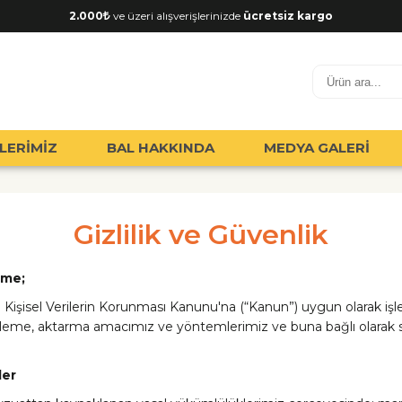
2.000
ve üzeri alışverişlerinizde
ücretsiz kargo
LERİMİZ
BAL HAKKINDA
MEDYA GALERİ
Gizlilik ve Güvenlik
rme;
sayılı Kişisel Verilerin Korunması Kanunu'na (“Kanun”) uygun olara
, işleme, aktarma amacımız ve yöntemlerimiz ve buna bağlı olarak si
ler