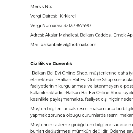
Mersis No:
Vergi Dairesi: -Kırklareli
Vergi Numarası: 32137957490
Adresi: Akalar Mahallesi, Balkan Caddesi, Emek A
Mail: balkanbalevi@hotmail.com
Gizlilik ve Güvenlik
-Balkan Bal Evi Online Shop, müşterilerine daha iyi h
etmektedir. -Balkan Bal Evi Online Shop sunucular
faaliyetlerinin kurgulanması ve istenmeyen e-post
kullanılmaktadır. -Balkan Bal Evi Online Shop, üyeli
kesinlikle paylaşmamakta, faaliyet dışı hiçbir ne
Müşteri bilgileri, ancak resmi makamlarca bu bil
yapmak zorunda olduğu durumlarda resmi makamla
Müşterinin sisteme girdiği tüm bilgilere sadece mü
bunları değiştirmesi mümkün değildir. Ödeme sayfası