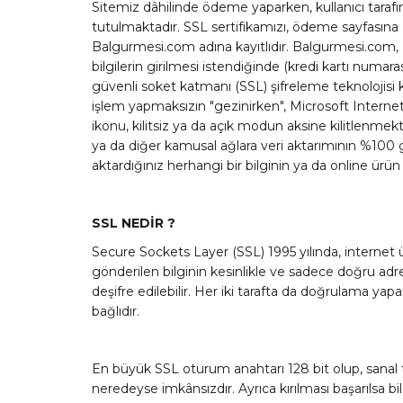
Sitemiz dâhilinde ödeme yaparken, kullanıcı tarafın
tutulmaktadır. SSL sertifikamızı, ödeme sayfasına ge
Balgurmesi.com adına kayıtlıdır. Balgurmesi.com, K
bilgilerin girilmesi istendiğinde (kredi kartı numaras
güvenli soket katmanı (SSL) şifreleme teknolojisi 
işlem yapmaksızın "gezinirken", Microsoft Internet 
ikonu, kilitsiz ya da açık modun aksine kilitlenmekt
ya da diğer kamusal ağlara veri aktarımının %100 
aktardığınız herhangi bir bilginin ya da online ürü
SSL NEDİR ?
Secure Sockets Layer (SSL) 1995 yılında, internet 
gönderilen bilginin kesinlikle ve sadece doğru adr
deşifre edilebilir. Her iki tarafta da doğrulama ya
bağlıdır.
En büyük SSL oturum anahtarı 128 bit olup, sanal ti
neredeyse imkânsızdır. Ayrıca kırılması başarılsa bi