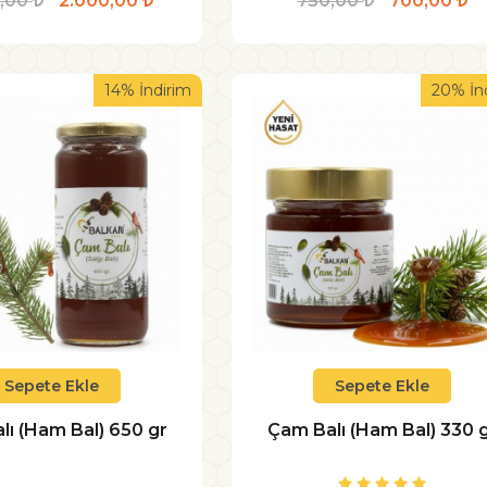
0,00
2.000,00
750,00
700,00
14% İndirim
20% İn
Sepete Ekle
Sepete Ekle
lı (Ham Bal) 650 gr
Çam Balı (Ham Bal) 330 