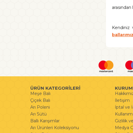
arasından 
Kendiniz 
ballarımız
ÜRÜN KATEGORİLERİ
KURUM
Meşe Balı
Hakkımı
Çiçek Balı
İletişim
Arı Poleni
İptal ve 
Arı Sütü
Kullanım 
Ballı Karışımlar
Gizlilik 
Arı Ürünleri Koleksiyonu
Medya Ga