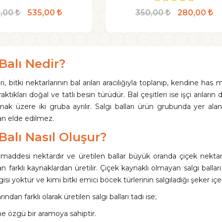
5,00
535,00
350,00
280,00
 Balı Nedir?
eri, bitki nektarlarının bal arıları aracılığıyla toplanıp, kendine ha
ktıkları doğal ve tatlı besin türüdür. Bal çeşitleri ise işçi arıların
ak üzere iki gruba ayrılır. Salgı balları ürün grubunda yer alan b
an elde edilmez.
 Balı Nasıl Oluşur?
addesi nektardır ve üretilen ballar büyük oranda çiçek nektarın
n farklı kaynaklardan üretilir. Çiçek kaynaklı olmayan salgı balları 
ilgisi yoktur ve kimi bitki emici böcek türlerinin salgıladığı şeker iç
rından farklı olarak üretilen salgı balları tadı ise;
e özgü bir aramoya sahiptir.