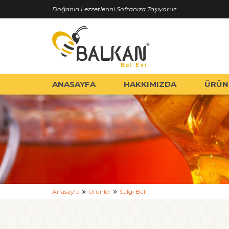
Doğanın Lezzetlerini Sofranıza Taşıyoruz
ANASAYFA
HAKKIMIZDA
ÜRÜN
Anasayfa
Ürünler
Salgı Balı