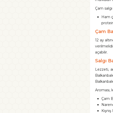
Çam salgı b
Ham ça
protei
Çam Bal
12 ay altı
verilmelid
açabilir.
Salgı Ba
Lezzeti, a
Balkanbal
Balkanbale
Aroması, l
Çam Ba
Narenc
Kişniş