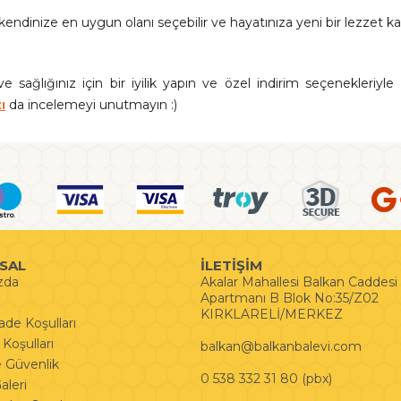
kendinize en uygun olanı seçebilir ve hayatınıza yeni bir lezzet kata
ve sağlığınız için bir iyilik yapın ve özel indirim seçenekleriy
ı
da incelemeyi unutmayın :)
SAL
İLETİŞİM
zda
Akalar Mahallesi Balkan Caddes
Apartmanı B Blok No:35/Z02
KIRKLARELİ/MERKEZ
İade Koşulları
Koşulları
balkan@balkanbalevi.com
ve Güvenlik
0 538 332 31 80 (pbx)
leri