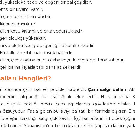
i, yüksek kalitede ve değerli bir bal çeşididir.
msi bir kıvamı vardır.
 çam ormanlarını andırır.
lık oranı düşüktür.
balları koyu kıvamlı ve orta yoğunluktadır.
eri oldukça yüksektir.
nı ve elektriksel geçirgenliği ile karakterizedir.
kristalleşme ihtimali düşük ballardır.
balları, çiçek balına oranla daha koyu kahverengi tona sahiptir.
çek balına kıyasla tadı daha az şekerlidir.
alları Hangileri?
ları arasında çam balı en popüler üründür.
Çam salgı balları
, Ak
öceğin salgıladığı sıvı aracılığı ile elde edilir. Halk arasında
te güçlük çektiği besini çam ağaçlarının gövdesine bırakır
n özsuyudur. Fazla gelen bu sıvıyı da tatlı bir formda dışkılar. Bıra
 böceğin bıraktığı salgı çok sevilir. İşçi bal arılarının böcek çiğ
 Çiçek balının Yunanistan’da bir miktar üretimi yapılsa da dün