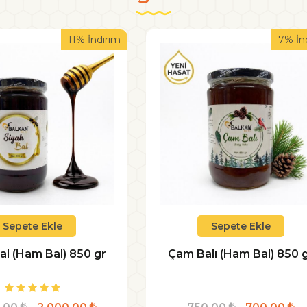
11% İndirim
7% İn
Sepete Ekle
Sepete Ekle
al (Ham Bal) 850 gr
Çam Balı (Ham Bal) 850 