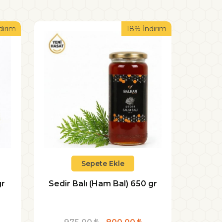
dirim
18% İndirim
Sepete Ekle
gr
Sedir Balı (Ham Bal) 650 gr