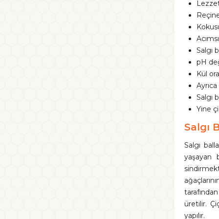
Lezzetl
Reçine
Kokusu
Acımsı
Salgı 
pH değ
Kül ora
Ayrıca 
Salgı 
Yine çi
Salgı B
Salgı bal
yaşayan b
sindirmek
ağaçlarını
tarafından
üretilir.
yapılır.