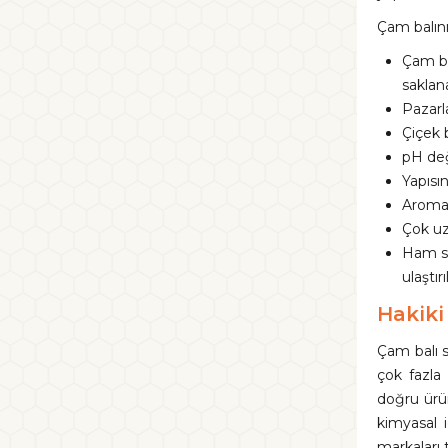
Çam balını
Çam ba
saklan
Pazarl
Çiçek 
pH değ
Yapısın
Aromat
Çok uz
Ham sa
ulaştırıl
Hakiki
Çam balı s
çok fazla
doğru ürün
kimyasal i
markaları 