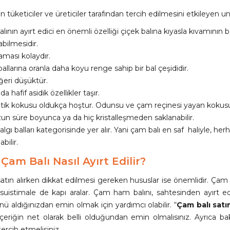
n tüketiciler ve üreticiler tarafından tercih edilmesini etkileyen uns
lının ayırt edici en önemli özelliği çiçek balına kıyasla kıvamı
abilmesidir.
aması kolaydır.
ballarına oranla daha koyu renge sahip bir bal çeşididir.
eri düşüktür.
da hafif asidik özellikler taşır.
ik kokusu oldukça hoştur. Odunsu ve çam reçinesi yayan kokusuyla 
un süre boyunca ya da hiç kristalleşmeden saklanabilir.
lgı balları kategorisinde yer alır. Yani çam balı en saf haliyle, 
abilir.
 Çam Balı Nasıl Ayırt Edilir?
atın alırken dikkat edilmesi gereken hususlar ise önemlidir. Çam b
 suistimale de kapı aralar. Çam ham balını, sahtesinden ayırt ed
ü aldığınızdan emin olmak için yardımcı olabilir. “
Çam balı satı
çeriğin net olarak belli olduğundan emin olmalısınız. Ayrıca bak
tercih etmelisiniz.