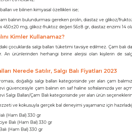
alları ve bilinen kimyasal özellikleri ise;
m balının bulundurması gereken prolin, diastaz ve glikoz/fruktoz
ni 450±20 mg, glikoz-fruktoz değeri 56±8 gr, diastaz enzimi 14 olar
ını Kimler Kullanamaz?
ndaki çocuklarda salgı balları tüketimi tavsiye edilmez. Çam balı d
ir. Arı ürünlerinden herhangi birine alerjisi olan kişilerin de 
lları Nerede Satılır, Salgı Balı Fiyatları 2023
roması, doğallığı salgı balları kategorisinde yer alan çam balımı
evi güvencesiyle çam balının en saf haline sofralarınızda yer
vi Salgı Balları/Çam Balı kategorisinde yer alan ürün seçeneklerimizi
ezzeti ve kokusuyla gerçek bal deneyimi yaşamanız için hazırladı
lı (Ham Bal) 330 gr
iye Balı (Ham Bal) 330 gr
 Balı (Ham Bal) 330 gr