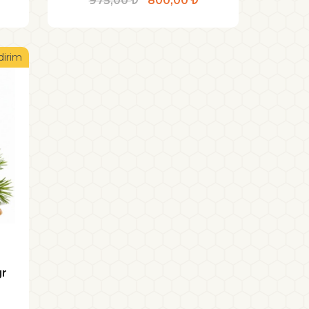
975,00
800,00
dirim
gr