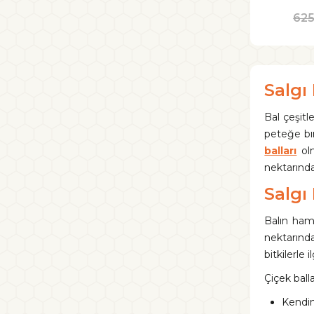
62
Salgı
Bal çeşitl
peteğe bıra
balları
olm
nektarınd
Salgı
Balın hamm
nektarında
bitkilerle 
Çiçek balla
Kendin