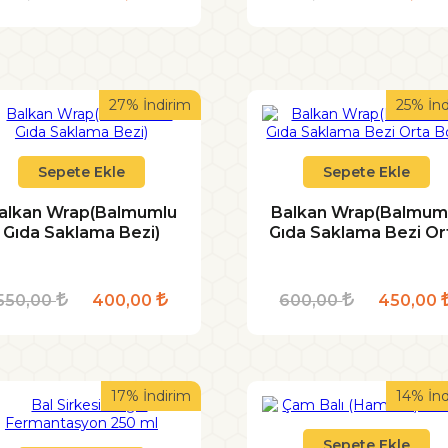
27% İndirim
25% İnd
Sepete Ekle
Sepete Ekle
alkan Wrap(Balmumlu
Balkan Wrap(Balmum
Gıda Saklama Bezi)
Gıda Saklama Bezi Or
Boy)
550,00
400,00
600,00
450,00
17% İndirim
14% İnd
Sepete Ekle