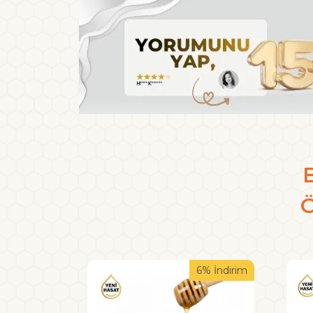
B
6% İndirim