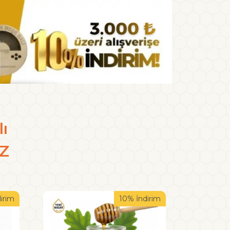
lı
Z
irim
10% İndirim