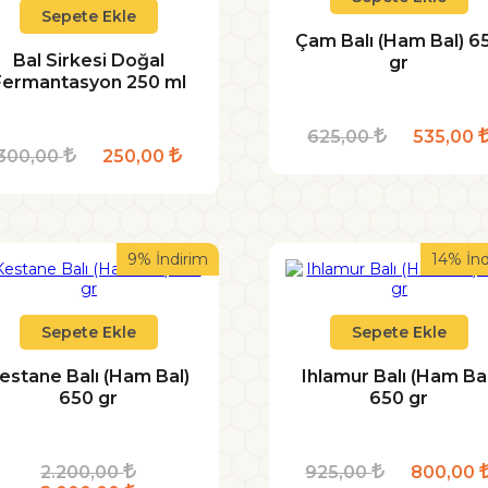
Sepete Ekle
Çam Balı (Ham Bal) 6
Bal Sirkesi Doğal
gr
Fermantasyon 250 ml
625,00
535,00
300,00
250,00
9% İndirim
14% İnd
Sepete Ekle
Sepete Ekle
estane Balı (Ham Bal)
Ihlamur Balı (Ham Bal
650 gr
650 gr
2.200,00
925,00
800,00