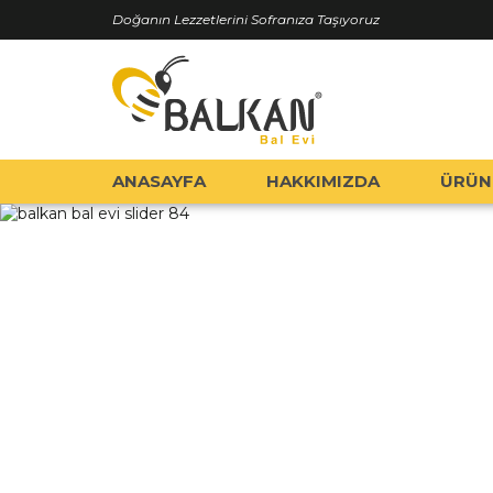
Doğanın Lezzetlerini Sofranıza Taşıyoruz
ANASAYFA
HAKKIMIZDA
ÜRÜN