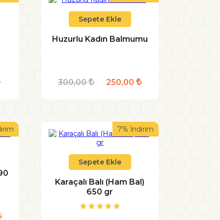
Sepete Ekle
Huzurlu Kadın Balmumu
300,00
250,00
irim
7% İndirim
Sepete Ekle
90
Karaçalı Balı (Ham Bal)
650 gr