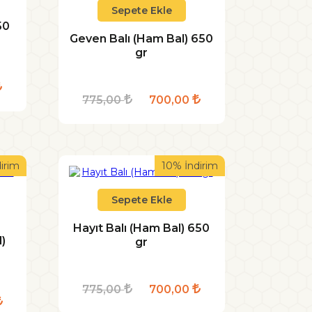
Sepete Ekle
50
Geven Balı (Ham Bal) 650
gr
775,00
700,00
irim
10% İndirim
Sepete Ekle
Hayıt Balı (Ham Bal) 650
)
gr
775,00
700,00