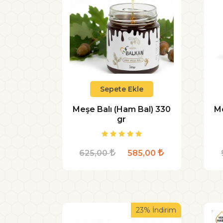
Sepete Ekle
Meşe Balı (Ham Bal) 330
Me
gr
625,00
585,00
23% İndirim