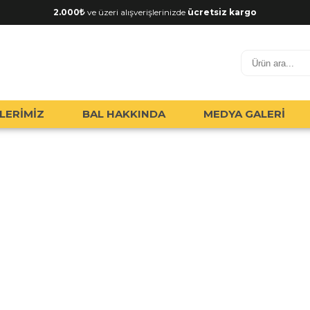
2.000
ve üzeri alışverişlerinizde
ücretsiz kargo
LERİMİZ
BAL HAKKINDA
MEDYA GALERİ