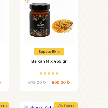
Sepete Ekle
Balkan Mix 465 gr
675,00
600,00
irim
17% İndirim