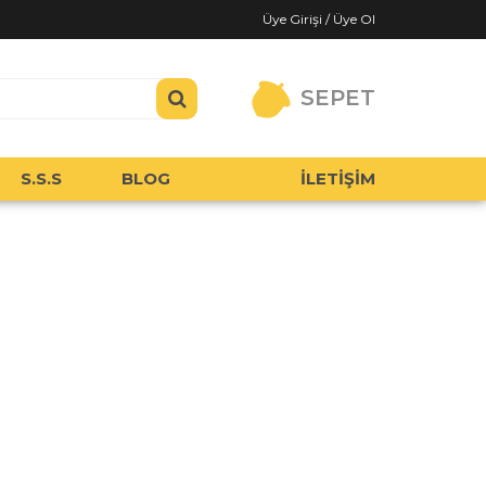
Üye Girişi / Üye Ol
SEPET
S.S.S
BLOG
İLETİŞİM