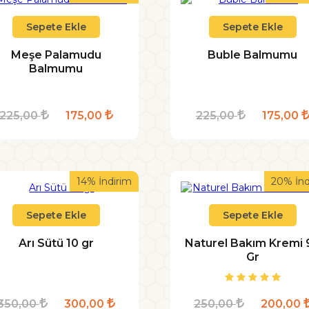
Sepete Ekle
Sepete Ekle
Meşe Palamudu
Buble Balmumu
Balmumu
225,00
175,00
225,00
175,00
14% İndirim
20% İnd
Sepete Ekle
Sepete Ekle
Arı Sütü 10 gr
Naturel Bakım Kremi 
Gr
350,00
300,00
250,00
200,00