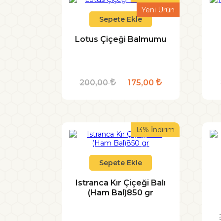
Yeni Ürün
Sepete Ekle
Lotus Çiçeği Balmumu
200,00
175,00
13% İndirim
Sepete Ekle
Istranca Kır Çiçeği Balı
(Ham Bal)850 gr