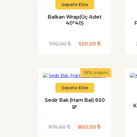
Sepete Ekle
Balkan Wrap(Üç Adet
40*40)
700,00
550,00
18% İndirim
Sepete Ekle
Sedir Balı (Ham Bal) 650
K
gr
975,00
800,00