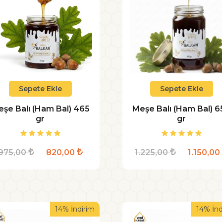
Sepete Ekle
Sepete Ekle
şe Balı (Ham Bal) 465
Meşe Balı (Ham Bal) 
gr
gr
975,00
820,00
1.225,00
1.150,0
14% İndirim
14% İnd