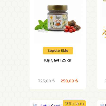
Sepete Ekle
Kış Çayı 125 gr
325,00
250,00
13% İndirim