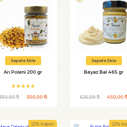
Sepete Ekle
Sepete Ekle
Arı Poleni 200 gr
Beyaz Bal 465 gr
350,00
300,00
525,00
450,00
22% İndirim
22% İnd