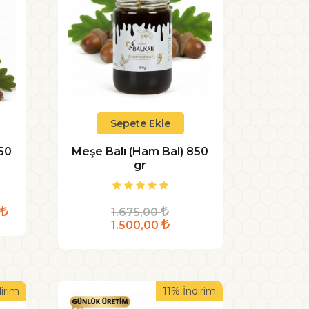
Sepete Ekle
650
Meşe Balı (Ham Bal) 850
gr
0
1.675,00
1.500,00
irim
11% İndirim