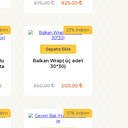
675,00
625,00
irim
23% İndirim
Sepete Ekle
lu
Balkan Wrap( üç adet
ta
30*30)
650,00
500,00
irim
10% İndirim