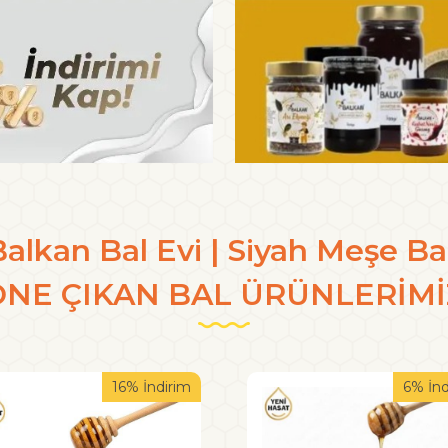
alkan Bal Evi | Siyah Meşe Ba
ÖNE ÇIKAN BAL ÜRÜNLERİMİ
16% İndirim
6% İnd