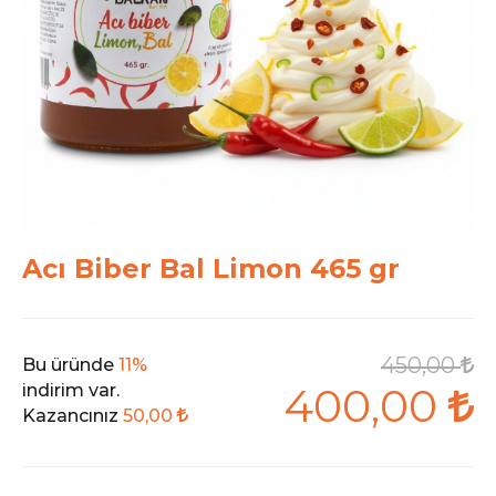
Acı Biber Bal Limon 465 gr
450,00
Bu üründe
11%
400,00
indirim var.
Kazancınız
50,00