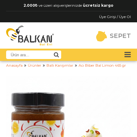
2.000
ve üzeri alışverişlerinizde
ücretsiz kargo
Üye Girişi / Üye Ol
SEPET
Anasayfa
Ürünler
Ballı Karışımlar
Acı Biber Bal Limon 465 gr