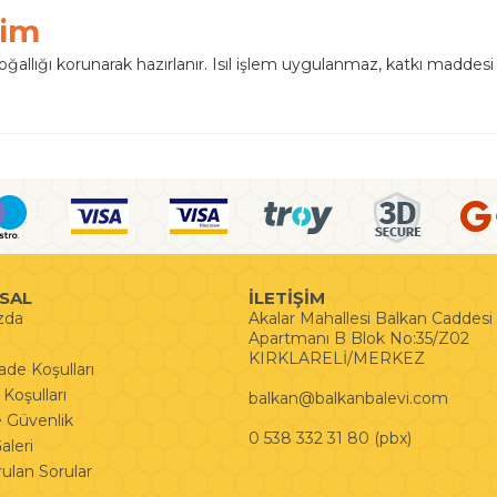
tim
doğallığı korunarak hazırlanır. Isıl işlem uygulanmaz, katkı madd
SAL
İLETİŞİM
zda
Akalar Mahallesi Balkan Caddes
Apartmanı B Blok No:35/Z02
KIRKLARELİ/MERKEZ
İade Koşulları
Koşulları
balkan@balkanbalevi.com
ve Güvenlik
0 538 332 31 80 (pbx)
leri
rulan Sorular