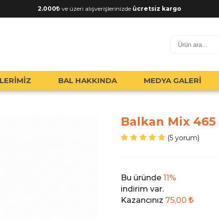
2.000
ve üzeri alışverişlerinizde
ücretsiz kargo
LERİMİZ
BAL HAKKINDA
MEDYA GALERİ
Balkan Mix 465
(5 yorum)
Bu üründe
11%
indirim var.
Kazancınız
75,00