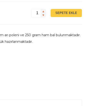
▲
SEPETE EKLE
▼
am arı poleni ve 250 gram ham bal bulunmaktadır.
ük hazırlanmaktadır.