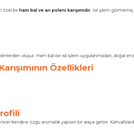
en özel bir
ham bal ve arı poleni karışımıdır
. Isıl işlem görmemiş 
 polenlerden oluşur. Ham bal ise ısıl işlem uygulanmadan, doğal en
Karışımının Özellikleri
ofili
eninin kendine özgü aromatik yapısını bir araya getirir. Kahvaltılar