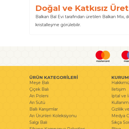
Doğal ve Katkısız Üre
Balkan Bal Evi tarafından üretilen Balkan Mix, 
kristalleşme görülebilir.
ÜRÜN KATEGORİLERİ
KURUM
Meşe Balı
Hakkımı
Çiçek Balı
İletişim
Arı Poleni
İptal ve 
Arı Sütü
Kullanım 
Ballı Karışımlar
Gizlilik 
Arı Ürünleri Koleksiyonu
Medya Ga
Salgı Balı
Sıkça So
Efsane Kampanya Paketleri
Blog