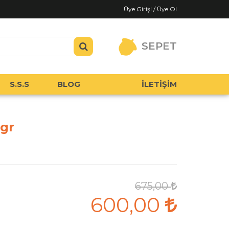
Üye Girişi / Üye Ol
SEPET
S.S.S
BLOG
İLETİŞİM
 gr
675,00
600,00