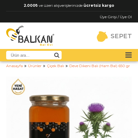
2.000
ve üzeri alışverişlerinizde
ücretsiz kargo
Üye Girişi / Üye Ol
SEPET
Anasayfa
Ürünler
Çiçek Balı
Deve Dikeni Balı (Ham Bal) 650 gr