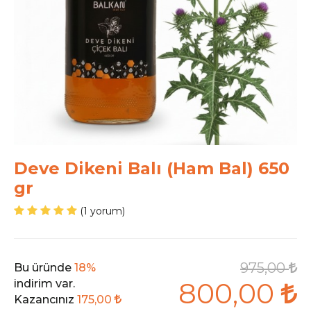
Deve Dikeni Balı (Ham Bal) 650
gr
(1 yorum)
975,00
Bu üründe
18%
800,00
indirim var.
Kazancınız
175,00