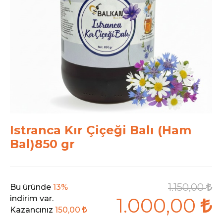
Istranca Kır Çiçeği Balı (Ham
Bal)850 gr
1.150,00
Bu üründe
13%
1.000,00
indirim var.
Kazancınız
150,00