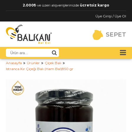
2.000
ve üzeri alışverişlerinizde
ücretsiz kargo
Üye Girişi / Üye Ol
SEPET
Anasayfa
Ürünler
Çiçek Balı
Istranca Kır Çiçeği Balı (Ham Bal)850 gr