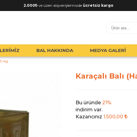
2.000
ve üzeri alışverişlerinizde
ücretsiz kargo
LERİMİZ
BAL HAKKINDA
MEDYA GALERİ
10 kg
Karaçalı Balı (H
Bu üründe
21%
indirim var.
Kazancınız
1.500,00