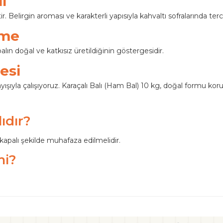
i
r. Belirgin aroması ve karakterli yapısıyla kahvaltı sofralarında terci
şme
alın doğal ve katkısız üretildiğinin göstergesidir.
esi
yışıyla çalışıyoruz. Karaçalı Balı (Ham Bal) 10 kg, doğal formu ko
ıdır?
apalı şekilde muhafaza edilmelidir.
mi?