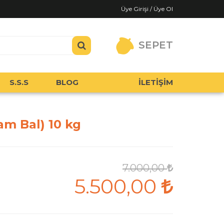
Üye Girişi / Üye Ol
SEPET
S.S.S
BLOG
İLETİŞİM
am Bal) 10 kg
7.000,00
5.500,00