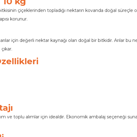
) 10 kg
lı bitkisinin çiçeklerinden topladığı nektarın kovanda doğal süreçle
apısı korunur.
 arılar için değerli nektar kaynağı olan doğal bir bitkidir. Arılar 
 çıkar.
ellikleri
ajı
nım ve toplu alımlar için idealdir. Ekonomik ambalaj seçeneği suna