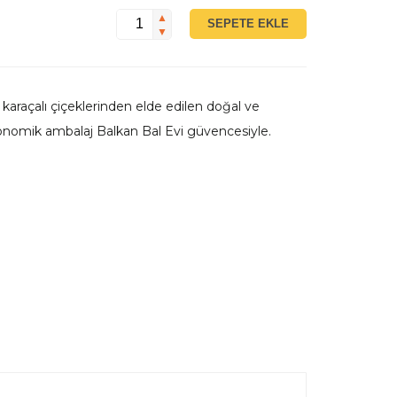
▲
SEPETE EKLE
▼
 karaçalı çiçeklerinden elde edilen doğal ve
konomik ambalaj Balkan Bal Evi güvencesiyle.