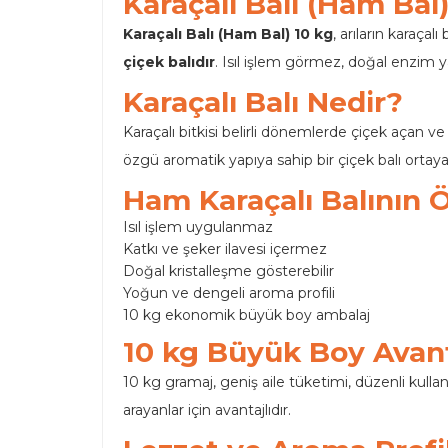
Karaçalı Balı (Ham Bal
Karaçalı Balı (Ham Bal) 10 kg
, arıların karaça
çiçek balıdır
. Isıl işlem görmez, doğal enzim y
Karaçalı Balı Nedir?
Karaçalı bitkisi belirli dönemlerde çiçek açan ve
özgü aromatik yapıya sahip bir çiçek balı ortaya
Ham Karaçalı Balının Öz
Isıl işlem uygulanmaz
Katkı ve şeker ilavesi içermez
Doğal kristalleşme gösterebilir
Yoğun ve dengeli aroma profili
10 kg ekonomik büyük boy ambalaj
10 kg Büyük Boy Avant
10 kg gramaj, geniş aile tüketimi, düzenli kulla
arayanlar için avantajlıdır.