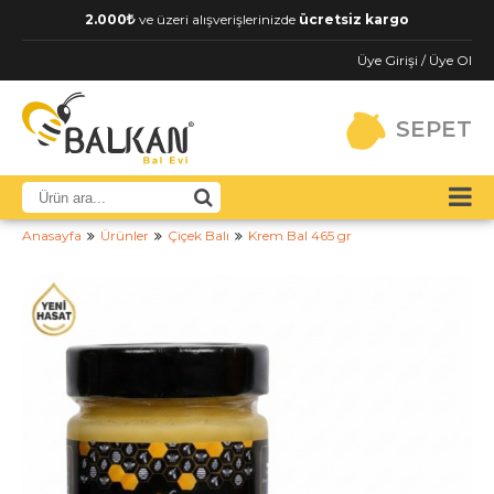
2.000
ve üzeri alışverişlerinizde
ücretsiz kargo
Üye Girişi / Üye Ol
SEPET
Anasayfa
Ürünler
Çiçek Balı
Krem Bal 465 gr