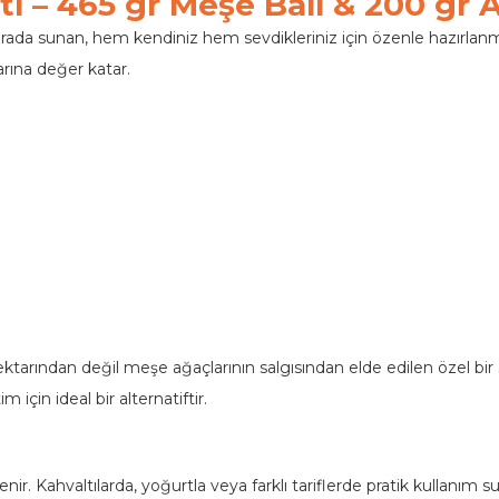
ti – 465 gr Meşe Balı & 200 gr A
r arada sunan, hem kendiniz hem sevdikleriniz için özenle hazırlanmı
rına değer katar.
ktarından değil meşe ağaçlarının salgısından elde edilen özel bir 
 için ideal bir alternatiftir.
ir. Kahvaltılarda, yoğurtla veya farklı tariflerde pratik kullanım su