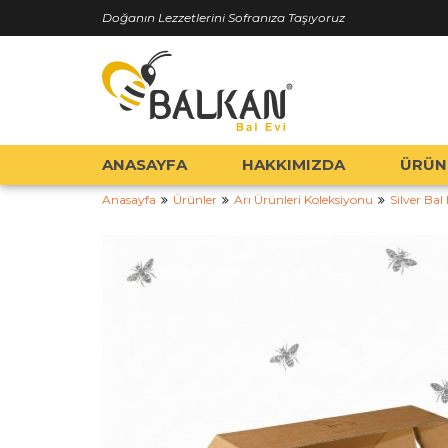
Doğanın Lezzetlerini Sofranıza Taşıyoruz
ANASAYFA
HAKKIMIZDA
ÜRÜN
Anasayfa
Ürünler
Arı Ürünleri Koleksiyonu
Silver Bal