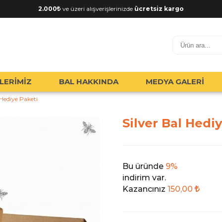
2.000
ve üzeri alışverişlerinizde
ücretsiz kargo
LERİMİZ
BAL HAKKINDA
MEDYA GALERİ
 Hediye Paketi
Silver Bal Hedi
Bu üründe
9%
indirim var.
Kazancınız
150,00