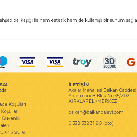
ahşap bal kaşığı ile hem estetik hem de kullanışlı bir sunum sağlar.
SAL
İLETİŞİM
zda
Akalar Mahallesi Balkan Caddes
Apartmanı B Blok No:35/Z02
KIRKLARELİ/MERKEZ
İade Koşulları
Koşulları
balkan@balkanbalevi.com
ve Güvenlik
0 538 332 31 80 (pbx)
leri
rulan Sorular