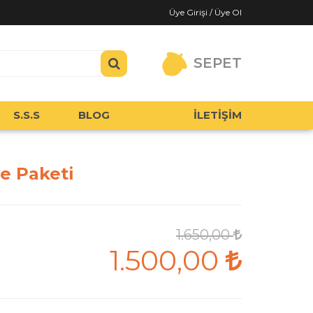
Üye Girişi / Üye Ol
SEPET
S.S.S
BLOG
İLETİŞİM
ye Paketi
1.650,00
1.500,00