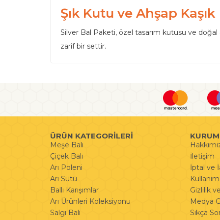
Şık Kutu ve Ahşap Kaşık
Silver Bal Paketi, özel tasarım kutusu ve doğal 
zarif bir settir.
ÜRÜN KATEGORİLERİ
KURUM
Meşe Balı
Hakkımı
Çiçek Balı
İletişim
Arı Poleni
İptal ve 
Arı Sütü
Kullanım 
Ballı Karışımlar
Gizlilik 
Arı Ürünleri Koleksiyonu
Medya Ga
Salgı Balı
Sıkça So