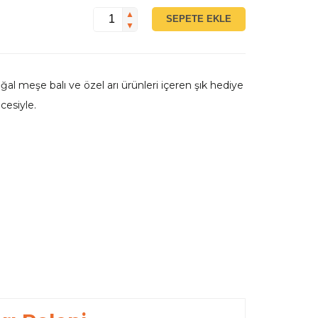
▲
SEPETE EKLE
▼
ğal meşe balı ve özel arı ürünleri içeren şık hediye
cesiyle.